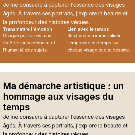
Je me consacre à capturer l’essence des visages
âgés. À travers ses portraits, j’explore la beauté et
la profondeur des histoires vécues.
Transmettre l'émotion
Lien avec le temps
Chaque portrait est une
Je cherche à immortaliser
fenêtre sur la mémoire et
l’empreinte du temps sur
l’humanité des sujets.
chaque visage que je dessine.
Ma démarche artistique : un
hommage aux visages du
temps
Je me consacre à capturer l’essence des visages
âgés. À travers ses portraits, j’explore la beauté et
la profondeur des histoires vécues.